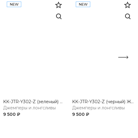
NEW
NEW
KK-JTR-Y302-Z (зеленый) Жакет женский трикотажный
KK-JTR-Y302-Z (черный) Жакет женский трикотажный
Джемперы и лонгсливы
Джемперы и лонгсливы
9 500 ₽
9 500 ₽