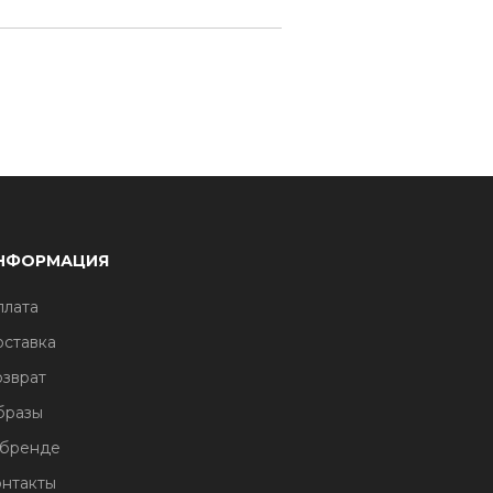
НФОРМАЦИЯ
лата
ставка
зврат
бразы
 бренде
нтакты