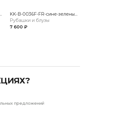
вый.принт_V Блузка женская дл. рук.
KK-B-0036F-FR-сине-зеленый, клетка Блузка женская дл. рук.
Рубашки и блузы
Рубашки и блузы
7 600 ₽
3 600 ₽
Next
КЦИЯХ?
иальных предложений