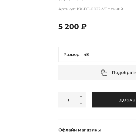
Артикул:
KK-BT-0022-VT т.синий
5 200 ₽
Размер:
48
48
50
52
54
56
58
Подобрат
ДОБАВ
Офлайн магазины