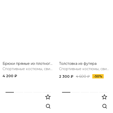
Брюки прямые из плотного трикотажа
Толстовка из футера
Спортивные костюмы, свитшоты, худи, брюки
Спортивные костюмы, свитшоты, худи, брюки
4 200 ₽
2 300 ₽
4 600 ₽
-50%