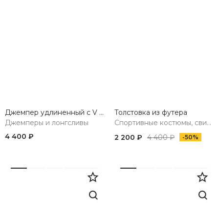
Джемпер удлиненный с V вырезом
Толстовка из футера
Джемперы и лонгсливы
Спортивные костюмы, свитшоты, худи, брюки
4 400 ₽
2 200 ₽
4 400 ₽
-50%