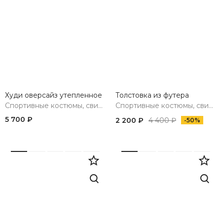
Худи оверсайз утепленное
Толстовка из футера
Спортивные костюмы, свитшоты, худи, брюки
Спортивные костюмы, свитшоты, худи, брюки
5 700 ₽
2 200 ₽
4 400 ₽
-50%