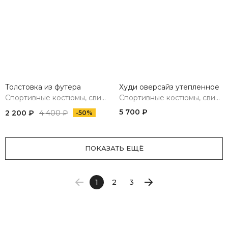
Толстовка из футера
Худи оверсайз утепленное
Спортивные костюмы, свитшоты, худи, брюки
Спортивные костюмы, свитшоты, худи, брюки
5 700 ₽
2 200 ₽
4 400 ₽
-50%
ПОКАЗАТЬ ЕЩЁ
1
2
3
Previous
Next