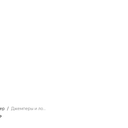
ер
/
Джемперы и лонгсливы
₽