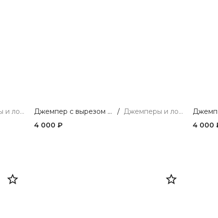
Джемперы и лонгсливы
Джемпер с вырезом из мягкой вискозы
/
Джемперы и лонгсливы
4 000 ₽
4 000 