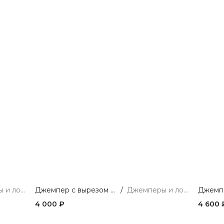
Джемперы и лонгсливы
Джемпер с вырезом из мягкой вискозы
/
Джемперы и лонгсливы
Джемп
4 000 ₽
4 600 