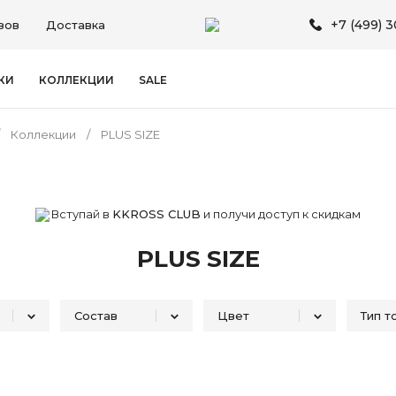
+7 (499) 
зов
Доставка
КИ
КОЛЛЕКЦИИ
SALE
Коллекции
PLUS SIZE
Вступай в
KKROSS CLUB
и получи доступ к скидкам
PLUS SIZE
Состав
Цвет
Тип т
исунка
100% хлопок
Бежевый
7
1
он с фактурой
100% вискоза
Бирюзовый
2
1