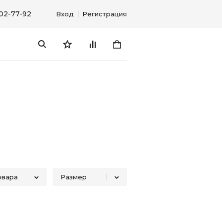
302-77-92
Вход
Регистрация
овара
Размер
Блузка женская 3/4 рук.
44
1
2
7
Блузка женская дл. рук.
44-46 (M)
1
1
1