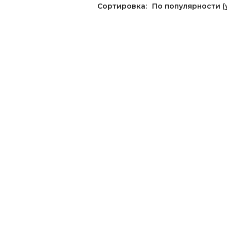
Сортировка:
По популярности 
Полос
Принт
С бле
напыл