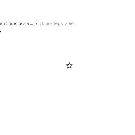
Джемпер женский в полоску
/
Джемперы и лонгсливы
₽