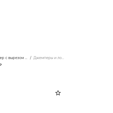
Джемпер с вырезом из мягкой вискозы
/
Джемперы и лонгсливы
₽