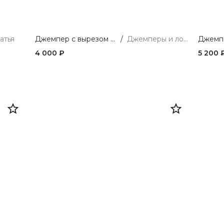
атья
Джемпер с вырезом из мягкой вискозы
/
Джемперы и лонгсливы
4 000 ₽
5 200 