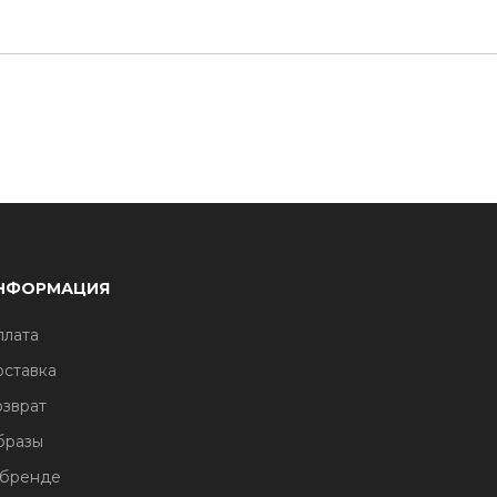
НФОРМАЦИЯ
лата
ставка
зврат
бразы
 бренде