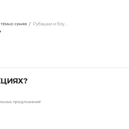
 тёмно-синяя
/
Рубашки и блузы
₽
Next
КЦИЯХ?
иальных предложений