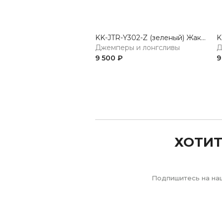
KK-JTR-Y302-Z (зеленый) Жакет женский трикотажный
Джемперы и лонгсливы
Д
9 500 ₽
9
Previous
ХОТИТ
Подпишитесь на наш