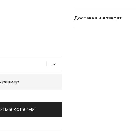
Состав:
Доставка и возврат
Уход:
ь размер
ИТЬ В КОРЗИНУ
Возврат