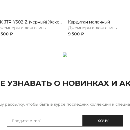
KK-JTR-Y302-Z (черный) Жакет женский трикотажный
Кардиган молочный
жемперы и лонгсливы
Джемперы и лонгсливы
 500 ₽
9 500 ₽
Е УЗНАВАТЬ О НОВИНКАХ И А
у рассылку, чтобы быть в курсе последних коллекций и спец
ХОЧУ