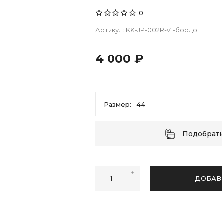
0
Артикул:
KK-JP-002R-V1-бордо
4 000 ₽
Размер:
44
44
46
48
50
52
Подобрат
ДОБАВ