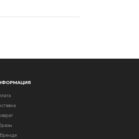
НФОРМАЦИЯ
лата
ставка
зврат
бразы
 бренде