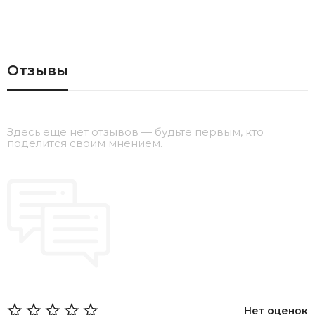
62А
• ТРК "БУМ"
. Адрес: г. Москва, ул. Перерва, д. 43, корп. 1
Магазин Fashion Lounge:
• ТЦ "Кунцево Плаза"
. Адрес: г. Москва, ул. Ярцевская, 19, 2й этаж
Отзывы
Cмотреть на карте
Здесь еще нет отзывов — будьте первым, кто
поделится своим мнением.
Нет оценок