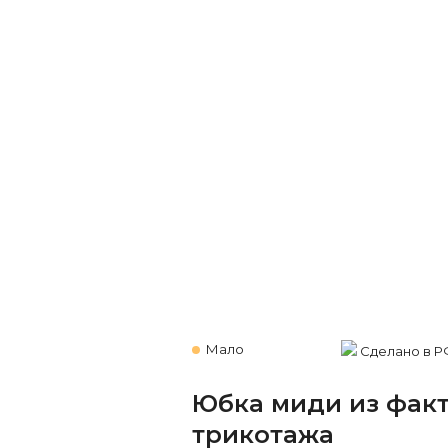
Мало
Сделано в Р
Юбка миди из фак
трикотажа