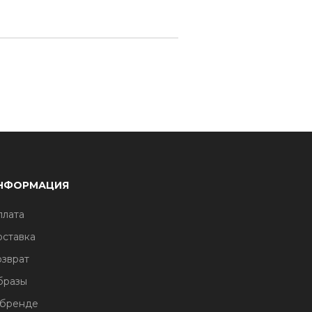
НФОРМАЦИЯ
лата
ставка
зврат
бразы
 бренде