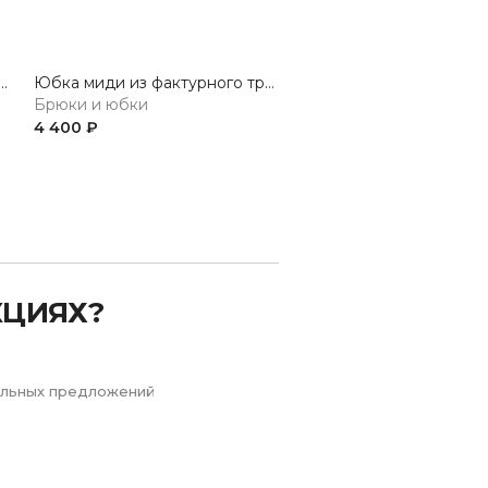
ди из фактурного трикотажа
Юбка миди из фактурного трикотажа
Брюки и юбки
Брюки и юбки
4 400 ₽
4 400 ₽
Next
КЦИЯХ?
иальных предложений