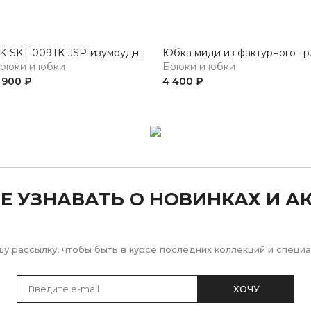
KK-SKT-009TK-JSP-изумрудный Юбка
Юбка ми
рюки и юбки
Брюки и юбки
 900 ₽
4 400 ₽
Е УЗНАВАТЬ О НОВИНКАХ И А
у рассылку, чтобы быть в курсе последних коллекций и спец
ХОЧУ