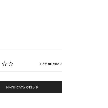
Джемпер из фактурного трикотажа
/
Джемперы и лонгсливы
Нет оценок
НАПИСАТЬ ОТЗЫВ