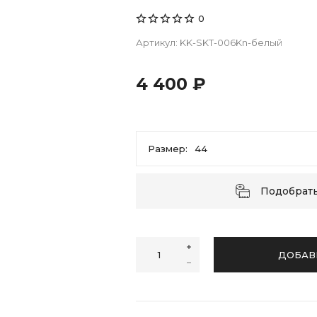
0
Артикул:
KK-SKT-006Kn-белый
4 400 ₽
Размер:
44
44
46
48
50
52
Подобрат
ДОБАВ