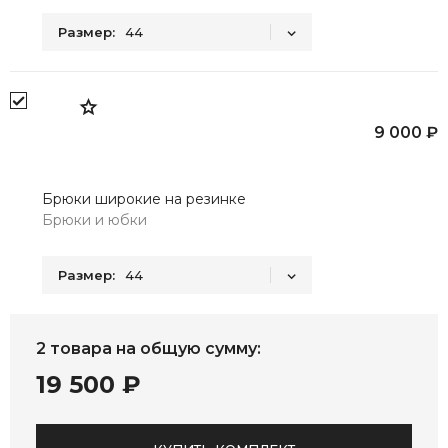
Размер:
44
44
46
48
50
52
54
56
9 000 ₽
Брюки широкие на резинке
Брюки и юбки
Размер:
44
44
46
48
50
52
2 товара
на общую сумму:
19 500 ₽