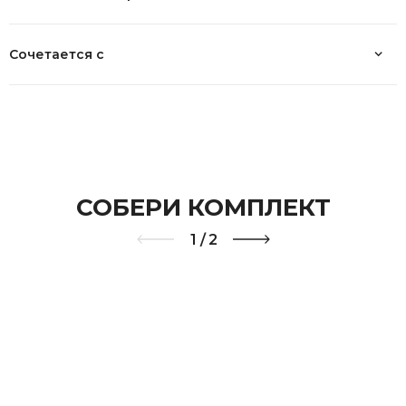
• ТРК "БУМ"
. Адрес: г. Москва, ул. Перерва, д. 43, корп. 1
Магазин Fashion Lounge:
Сочетается с
• ТЦ "Кунцево Плаза"
. Адрес: г. Москва, ул. Ярцевская, 19, 2й этаж
Cмотреть на карте
СОБЕРИ КОМПЛЕКТ
1
/
2
Возврат