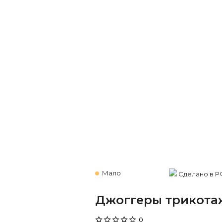
Мало
Сделано в Р
Джоггеры трикота
0