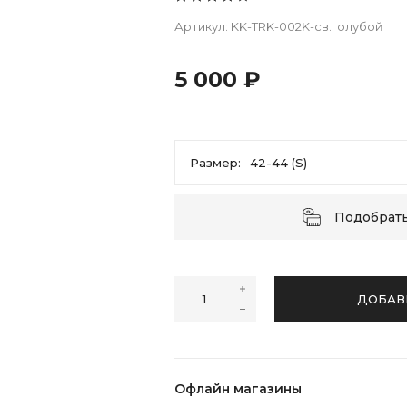
Артикул:
KK-TRK-002K-cв.голубой
5 000 ₽
Размер:
42-44 (S)
42-44 (S)
46-48 (M)
Подобрат
ДОБАВ
Офлайн магазины