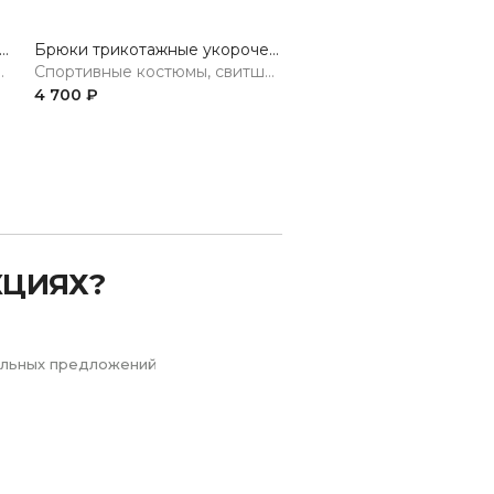
ки трикотажные укороченные
Брюки трикотажные укороченные
итшоты, худи, брюки
Спортивные костюмы, свитшоты, худи, брюки
4 700 ₽
4 700 ₽
Next
КЦИЯХ?
иальных предложений