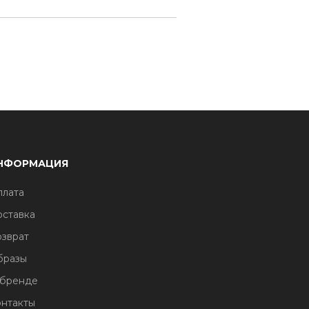
НФОРМАЦИЯ
лата
ставка
зврат
бразы
 бренде
нтакты