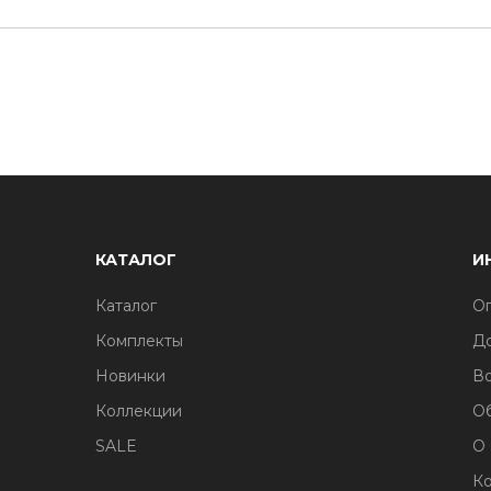
КАТАЛОГ
И
Каталог
Оп
Комплекты
До
Новинки
Во
Коллекции
О
SALE
О
Ко