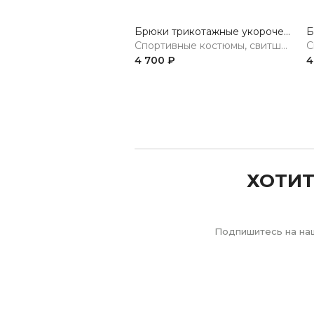
Брюки трикотажные укороченные
Спортивные костюмы, свитшоты, худи, брюки
4 700 ₽
4
Previous
ХОТИТ
Подпишитесь на наш