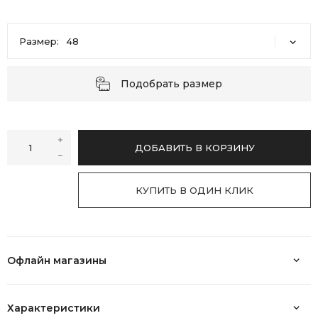
Размер:
48
48
50
52
54
56
58
Подобрать размер
ДОБАВИТЬ В КОРЗИНУ
КУПИТЬ В ОДИН КЛИК
Офлайн магазины
Магазины Steinberg:
Характеристики
• ТРЦ "COLUMBUS"
. Адрес: г. Москва, ул. Красного Маяка д. 2б