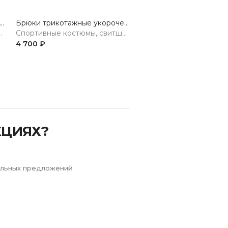
ки трикотажные укороченные
Брюки трикотажные укороченные
итшоты, худи, брюки
Спортивные костюмы, свитшоты, худи, брюки
4 700 ₽
4 700 ₽
Next
КЦИЯХ?
иальных предложений