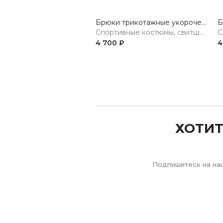
Брюки трикотажные укороченные
Спортивные костюмы, свитшоты, худи, брюки
4 700 ₽
4
Previous
ХОТИТ
Подпишитесь на наш