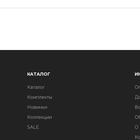
КАТАЛОГ
И
Каталог
Оп
Комплекты
До
Новинки
Во
Коллекции
О
SALE
О
Ко