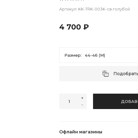
Артикул:
KK-TRK-003K-св.голубой
4 700 ₽
Размер:
44-46 (M)
44-46 (M)
48-50 (L)
52-54 (XL)
Подобрат
ДОБАВ
Офлайн магазины