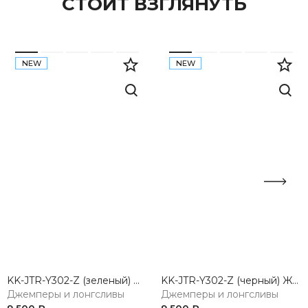
СТОИТ ВЗГЛЯНУТЬ
NEW
NEW
KK-JTR-Y302-Z (зеленый) Жакет женский трикотажный
KK-JTR-Y302-Z (черный) Жакет женский трикотажный
Джемперы и лонгсливы
Джемперы и лонгсливы